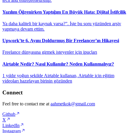
tech and entrepreneurship.
Yazılım Öğrenirken Yaptığım En Büyük Hata: Dijital İstifçilik
Ya daha kaliteli bir kaynak varsa?”. İşte bu soru yüzünden arşiv
yapmaya devam ettim.
Upwork’te 6. Ayını Doldurmuş Bir Freelancer’ın Hikayesi
Freelance dünyasına girmek isteyenler için ipuçları
Airtable Nedir? Nasıl Kullanılır? Neden Kullanmalıyız?
1 yıldır yoğun şekilde Airtable kullanan, Airtable için eğitim
videoları hazırlayan birinin gözünden
Connect
Feel free to contact me at
aahmetkok@gmail.com
Github
X
LinkedIn
Instagram