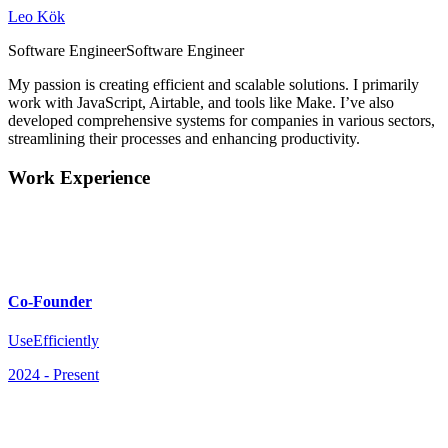
Leo Kök
Software Engineer
S
o
f
t
w
a
r
e
E
n
g
i
n
e
e
r
My passion is creating efficient and scalable solutions. I primarily
work with JavaScript, Airtable, and tools like Make. I’ve also
developed comprehensive systems for companies in various sectors,
streamlining their processes and enhancing productivity.
Work Experience
Co-Founder
UseEfficiently
2024
-
Present